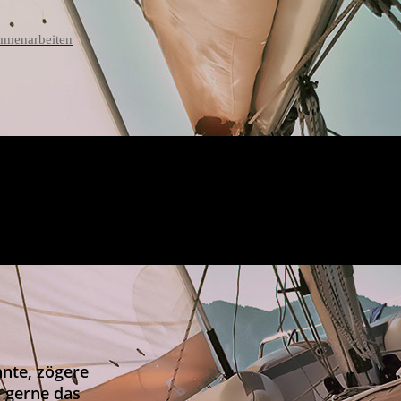
mmenarbeiten
nnte, zögere
r gerne das