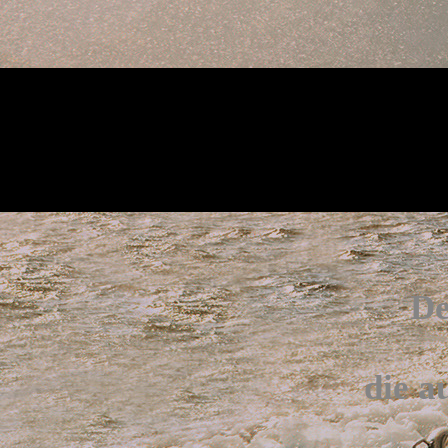
De
die a