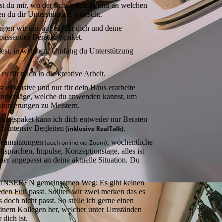
st du mir, wo der Schuh drückt und an welchen
en du dir Unterstützung wünscht.
nigen wir uns auf ein für dich und deine
passendes Beratungspaket.
dest, in welchem Umfang du Unterstützung
es für mich in die kreative Arbeit.
exklusive und nur für dein Haus erarbeite
orschläge, welche du anwenden kannst, um
sforderungen zu Meistern.
tungspaket kann ich dich entweder nur Beraten
ch intensiv Begleiten
.
(inklusive RealTalk)
Teamsitzungen
, wöchentliche
(auch online via Zoom)
bsprachen, Impulse, Konzeptionstage, alles ist
er angepasst an deine aktuelle Situation. Du
 UNSEREN gemeinsamen Weg: Es gibt keinen
eden Fuß passt. Sollten wir zwei merken das es
 doch nicht passt. So stelle ich gerne einen
einem Kollegen her, welcher unter Umständen
 dich ist.