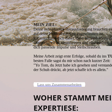
MEIN ZIEL:
Deine individuellen Herausforderung brauchen ei
auf deine Herausforderung zugeschnitten ist.
Ich unterstütze dich dabei, diese Herausforderun
Unternehmen zu identifizieren und einzuordnen.
dich passende Impulse und Stellschrauben.
Meine Arbeit zeigt erste Erfolge, sobald du ins
T
besten Falle sagst du mir schon nach kurzer Zeit:
"Yo Tom, du Jetzt habe ich gesehen und verstan
der Schuh drückt, ab jetzt schaffe ich es allein."
Lass uns Zusammenarbeiten
WOHER STAMMT ME
EXPERTIESE: