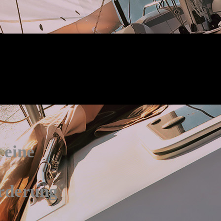
 eine
orderung