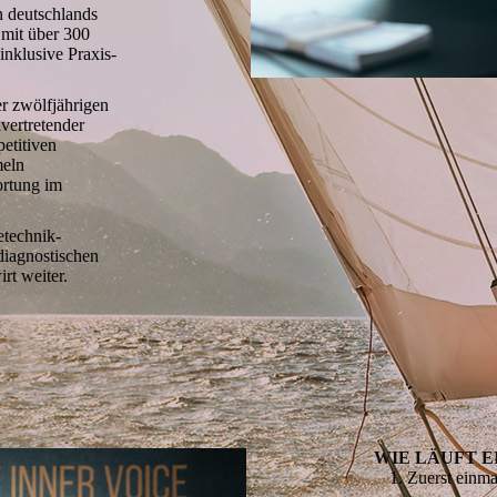
n deutschlands
 mit über 300
nklusive Praxis-
r zwölfjährigen
lvertretender
etitiven
meln
ortung im
technik-
diagnostischen
rt weiter.
WIE LÄUFT E
Zuerst einma