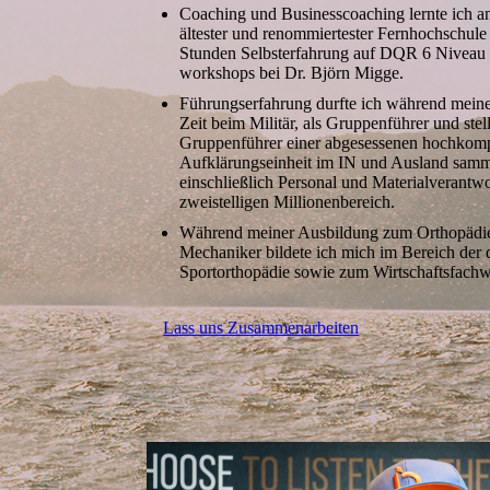
Coaching und Businesscoaching lernte ich a
ältester und renommiertester Fernhochschule
Stunden Selbsterfahrung auf DQR 6 Niveau i
workshops bei Dr. Björn Migge.
Führungserfahrung durfte ich während meine
Zeit beim Militär, als Gruppenführer und stel
Gruppenführer einer abgesessenen hochkomp
Aufklärungseinheit im IN und Ausland sam
einschließlich Personal und Materialverantw
zweistelligen Millionenbereich.
Während meiner Ausbildung zum Orthopädie
Mechaniker bildete ich mich im Bereich der 
Sportorthopädie sowie zum Wirtschaftsfachwi
Lass uns Zusammenarbeiten