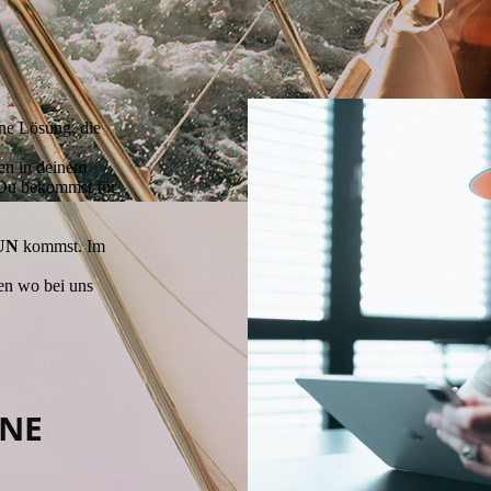
ne Lösung, die
gen in deinem
 Du bekommst für
UN
kommst. Im
den wo bei uns
INE