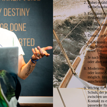
Dabei erzähl
Stellschraub
Erst dann ei
Bedürfnisse 
Du entschei
benötigst.
Danach geht 
Du bekommst 
Handlungs-v
deine Herau
Je nach Bera
oder aber au
Moderierte 
oder kurze A
möglich. Imm
entscheidest.
Wichtig für
Schuh, der j
zwischen uns
Kontakt zu 
passender für